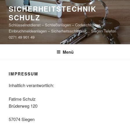
Zum
SICHERHEITSTECHNIK
Inhalt
SCHULZ
springen
Schlüsselnotdienst – Schließanlagen – Codeschlösser –
Einbruchmeldeanlagen – Sicherheitsschlösser… Siegen Telefon
0271 49 901 49
Menü
IMPRESSUM
Inhaltlich verantwortlich:
Fatime Schulz
Brüderweg 120
57074 Siegen